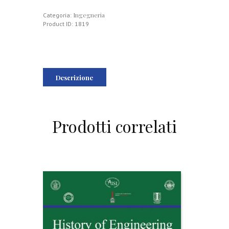
Ingegneria
Categoria:
Product ID:
1819
Descrizione
Prodotti correlati
H
i
s
t
o
r
y