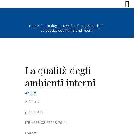
Home
Catalogo Cuzzolin
Ingegneria
La qualità degli ambienti interni
La qualità degli
ambienti interni
42,00
€
Alfano N.
pagine 462
ISBN 978-88-87998-76-4
Esaurito