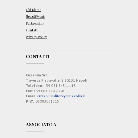
Chi Siamo
News&Eventi
Partnership
Contatti
Privacy Policy
CONTATTI
Cuzzolin Srl
Traversa Pietravalle, 8 80131 Napoli
Telefono:
+39 081.545.11.43
Fax:
+39 081.770.73.40
cuzzolineditore@cuzzolin.it
Email:
P.IVA:
06083061215
ASSOCIATO A