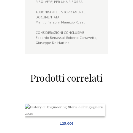
RISOLVERE, PER UNA RISORSA
ABBONDANTE E STORICAMENTE
DOCUMENTATA
Manlio Faraoni, Maurizio Rosati
CONSIDERAZIONI CONCLUSIVE
Edoardo Benassai, Roberto Carravetta,
Giuseppe De Martino
Prodotti correlati
H
i
s
t
125,00
€
o
r