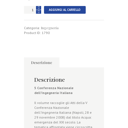
Acqua:
AGGIUNGI AL CARRELLO
emergenza
del
XXI
Ingegneria
secolo
Categoria:
quantità
Product ID:
1790
Descrizione
Descrizione
5 Conferenza Nazionale
dell’Ingegneria Italiana
Il volume raccoglie gli Atti della V
Conferenza Nazionale
dell'Ingegneria Italiana (Napoli, 28 e
29 novembre 2008) dal titolo Acqua:
emergenza del XXI secolo. La
tematica affrontata viene circoscritta