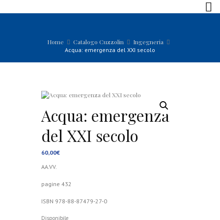
Home
Catalogo Cuzzolin
Ingegneria
Acqua: emergenza del XXI secolo
Acqua: emergenza
del XXI secolo
60,00
€
AA.VV.
pagine 432
ISBN 978-88-87479-27-0
Disponibile