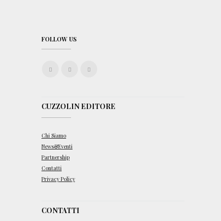
e
r
i
a
2
FOLLOW US
0
1
8
CUZZOLIN EDITORE
Chi Siamo
News&Eventi
Partnership
Contatti
Privacy Policy
CONTATTI