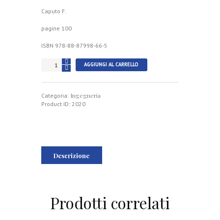
Caputo F.
pagine 100
ISBN 978-88-87998-66-5
I
AGGIUNGI AL CARRELLO
cannoni
del
Regno
Ingegneria
delle
Categoria:
Due
Product ID:
2020
Sicilie
quantità
Descrizione
Prodotti correlati