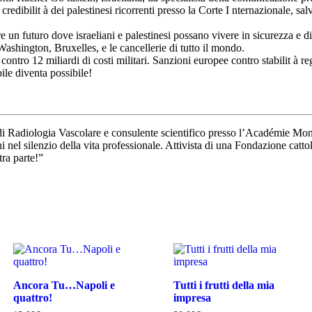
redibilit à dei palestinesi ricorrenti presso la Corte I nternazionale, sal
re un futuro dove israeliani e palestinesi possano vivere in sicurezza e 
shington, Bruxelles, e le cancellerie di tutto il mondo.
i contro 12 miliardi di costi militari. Sanzioni europee contro stabilit à 
le diventa possibile!
ologia Vascolare e consulente scientifico presso l’Académie Mondi
ni nel silenzio della vita professionale. Attivista di una Fondazione cattol
tra parte!”
Ancora Tu…Napoli e
Tutti i frutti della mia
quattro!
impresa