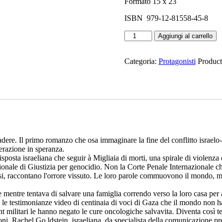
Formato 15 x 23
ISBN 979-12-81558-45-8
Le
Aggiungi al carrello
Voci
di
Gaza
Categoria:
Protagonisti
Produc
-
La
giustizia
possibile.
quantità
 Il primo romanzo che osa immaginare la fine del conflitto israelo-pales
erazione in speranza.
risposta israeliana che seguir à Migliaia di morti, una spirale di violenz
ionale di Giustizia per genocidio. Non la Corte Penale Internazionale che
tinesi, raccontano l'orrore vissuto. Le loro parole commuovono il mondo
 mentre tentava di salvare una famiglia correndo verso la loro casa per a
 le testimonianze video di centinaia di voci di Gaza che il mondo non ha
t militari le hanno negato le cure oncologiche salvavita. Diventa così 
ni. Rachel Go ldstein, israeliana, da specialista della comunicazione pre