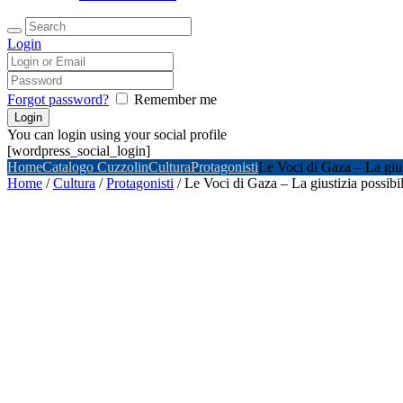
Login
Forgot password?
Remember me
You can login using your social profile
[wordpress_social_login]
Home
Catalogo Cuzzolin
Cultura
Protagonisti
Le Voci di Gaza – La gius
Home
/
Cultura
/
Protagonisti
/ Le Voci di Gaza – La giustizia possibil