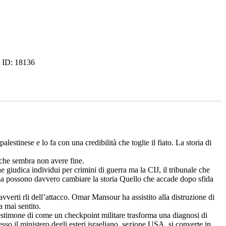
t ID:
18136
tinese e lo fa con una credibilità che toglie il fiato. La storia di
a che sembra non avere fine.
 giudica individui per crimini di guerra ma la CIJ, il tribunale che
, ma possono davvero cambiare la storia Quello che accade dopo sfida
vverti rli dell’attacco. Omar Mansour ha assistito alla distruzione di
 mai sentito.
testimone di come un checkpoint militare trasforma una diagnosi di
sso il ministero degli esteri israeliano, sezione USA, si converte in