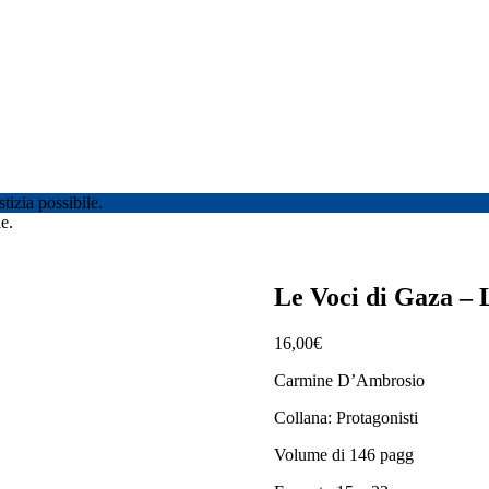
tizia possibile.
e.
Le Voci di Gaza – L
16,00
€
Carmine D’Ambrosio
Collana: Protagonisti
Volume di 146 pagg