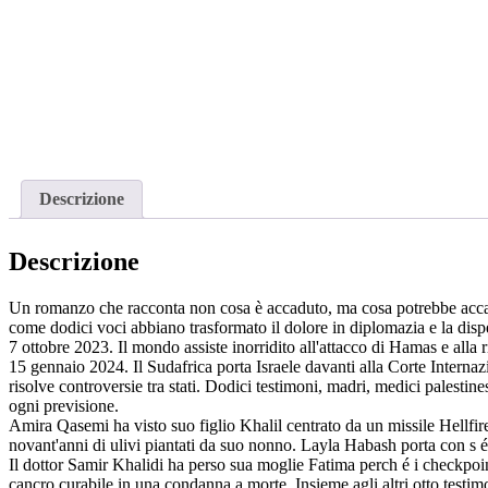
Descrizione
Descrizione
Un romanzo che racconta non cosa è accaduto, ma cosa potrebbe accadere.
come dodici voci abbiano trasformato il dolore in diplomazia e la disp
7 ottobre 2023. Il mondo assiste inorridito all'attacco di Hamas e alla 
15 gennaio 2024. Il Sudafrica porta Israele davanti alla Corte Internaz
risolve controversie tra stati. Dodici testimoni, madri, medici pales
ogni previsione.
Amira Qasemi ha visto suo figlio Khalil centrato da un missile Hellfire
novant'anni di ulivi piantati da suo nonno. Layla Habash porta con s é
Il dottor Samir Khalidi ha perso sua moglie Fatima perch é i checkpoin
cancro curabile in una condanna a morte. Insieme agli altri otto testimo