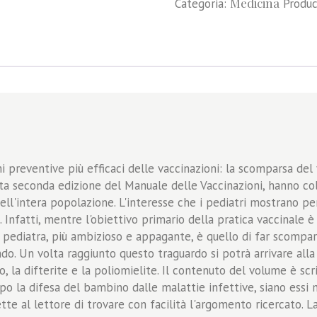
Medicina
Categoria:
Produc
Seconda
Edizione
quantità
preventive più efficaci delle vaccinazioni: la scomparsa del va
uesta seconda edizione del Manuale delle Vaccinazioni, hanno c
ell'intera popolazione. L'interesse che i pediatri mostrano pe
 Infatti, mentre l'obiettivo primario della pratica vaccinale 
el pediatra, più ambizioso e appagante, è quello di far scompar
do. Un volta raggiunto questo traguardo si potrà arrivare all
, la difterite e la poliomielite. Il contenuto del volume è sc
 la difesa del bambino dalle malattie infettive, siano essi m
tte al lettore di trovare con facilità l'argomento ricercato. La