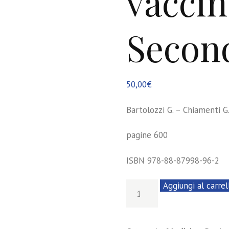
vaccin
Secon
50,00
€
Bartolozzi G. – Chiamenti G.
pagine 600
ISBN 978-88-87998-96-2
Manuale
Aggiungi al carrel
delle
vaccinazioni
-