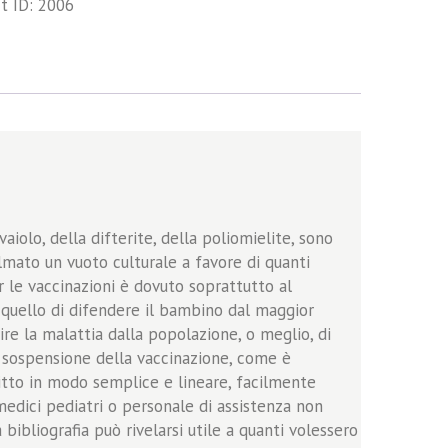
t ID:
2006
iolo, della difterite, della poliomielite, sono
olmato un vuoto culturale a favore di quanti
r le vaccinazioni è dovuto soprattutto al
è quello di difendere il bambino dal maggior
ire la malattia dalla popolazione, o meglio, di
a sospensione della vaccinazione, come è
ritto in modo semplice e lineare, facilmente
edici pediatri o personale di assistenza non
 bibliografia può rivelarsi utile a quanti volessero