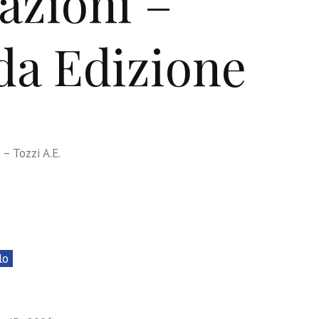
azioni –
da Edizione
 – Tozzi A.E.
lo