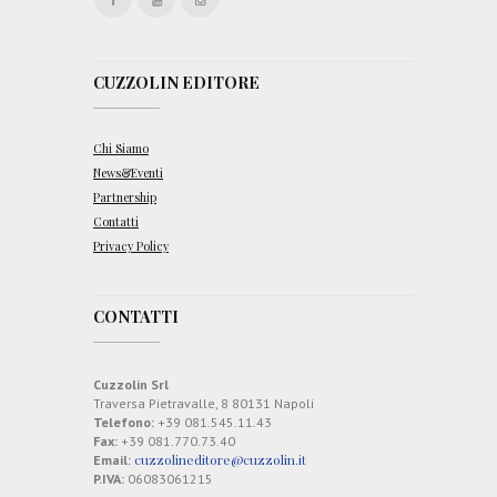
A
G
E
R
CUZZOLIN EDITORE
I
A
L
P
Chi Siamo
R
O
News&Eventi
F
Partnership
I
Contatti
L
E
Privacy Policy
S
CONTATTI
Cuzzolin Srl
Traversa Pietravalle, 8 80131 Napoli
Telefono:
+39 081.545.11.43
Fax:
+39 081.770.73.40
cuzzolineditore@cuzzolin.it
Email:
P.IVA:
06083061215