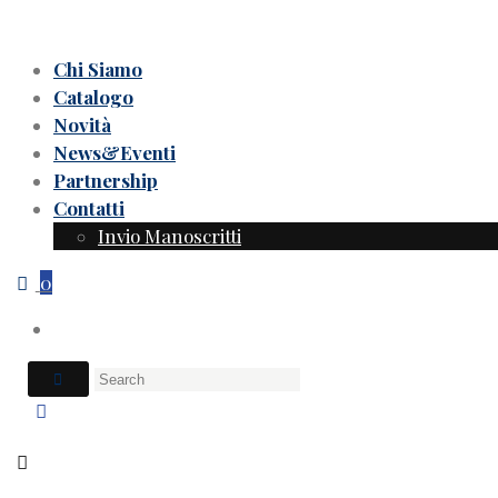
Chi Siamo
Catalogo
Novità
News&Eventi
Partnership
Contatti
Invio Manoscritti
0