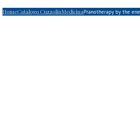
[wordpress_social_login]
Home
Catalogo Cuzzolin
Medicina
Pranotherapy by the ener