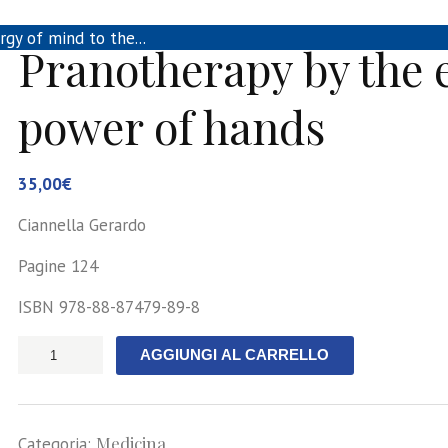
gy of mind to the...
Pranotherapy by the 
power of hands
35,00
€
Ciannella Gerardo
Pagine 124
ISBN 978-88-87479-89-8
Pranotherapy
AGGIUNGI AL CARRELLO
by
the
energy
Medicina
of
Categoria: