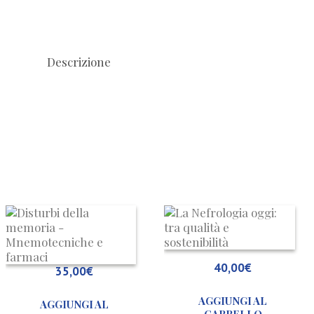
Descrizione
Disturbi
L
della
N
memoria
o
–
tr
40,00
€
35,00
€
Mnemotecniche
qu
e
e
AGGIUNGI AL
AGGIUNGI AL
farmaci
so