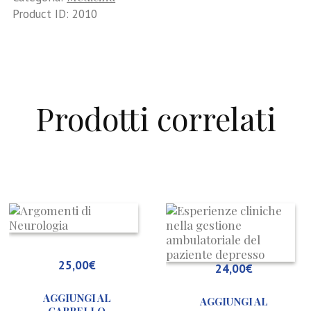
mind
Product ID:
2010
to
the
power
of
hands
Prodotti correlati
quantità
a
Argomenti
E
efrologia
di
c
ggi:
Neurologia
n
a
g
25,00
€
24,00
€
alità
a
d
AGGIUNGI AL
AGGIUNGI AL
stenibilità
p