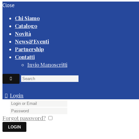
Close
Chi Siamo
Catalogo
Novità
News&Eventi
Partnership
Contatti
Invio Manoscritti
Login
Forgot password?
Remember me
You can login using your social profile