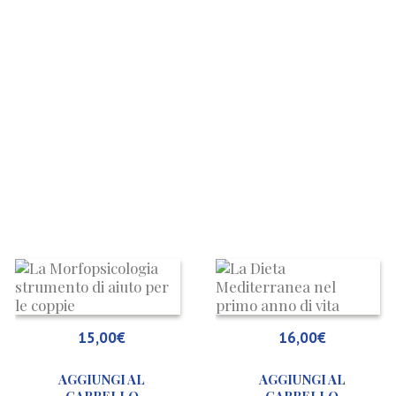
sperienze
La
liniche
Morfopsicologia
ella
strumento
estione
di
15,00
€
16,00
€
mbulatoriale
aiuto
el
per
AGGIUNGI AL
AGGIUNGI AL
aziente
le
d