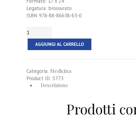
Formato: 17 x 24
Legatura: brossurato
ISBN 978-88-86638-63-0
Probiotici
in Pediatria
AGGIUNGI AL CARRELLO
quantità
Medicina
Categoria:
Product ID:
5773
Descrizione
Prodotti co