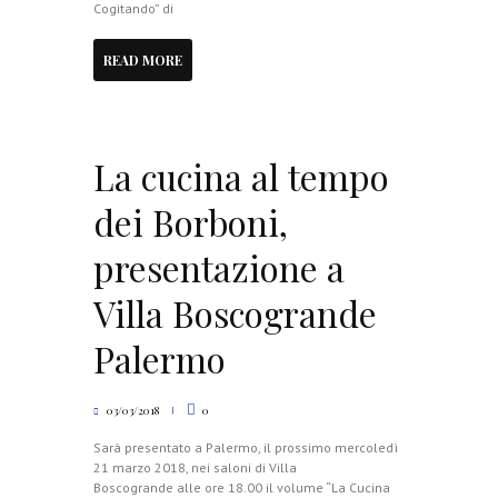
Cogitando” di
READ MORE
La cucina al tempo
dei Borboni,
presentazione a
Villa Boscogrande
Palermo
03/03/2018
0
Sarà presentato a Palermo, il prossimo mercoledì
21 marzo 2018, nei saloni di Villa
Boscogrande alle ore 18.00 il volume “La Cucina