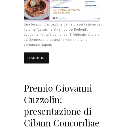
Una location d’eccezione per la presentazione del
volume “La cucina al tempo dei Borboni”.
L’appuntamento è per lunedì, 5 febbraio, alle ore
17:00, presso la Casina Pompeiana (Villa
Comunale Napoli).
READ MORE
Premio Giovanni
Cuzzolin:
presentazione di
Cibum Concordiae