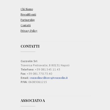
Chi Siamo
News&Eventi
Partnership
Contatti
Privacy Policy
CONTATTI
Cuzzolin Srl
Traversa Pietravalle, 8 80131 Napoli
Telefono:
+39 081.545.11.43
Fax:
+39 081.770.73.40
cuzzolineditore@cuzzolin.it
Email:
P.IVA:
06083061215
ASSOCIATO A