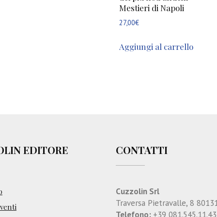
Mestieri di Napoli
27,00
€
Aggiungi al carrello
OLIN EDITORE
CONTATTI
Cuzzolin Srl
o
Traversa Pietravalle, 8 8013
enti
Telefono:
+39 081.545.11.43