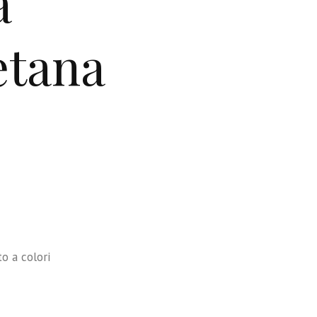
a
etana
o a colori