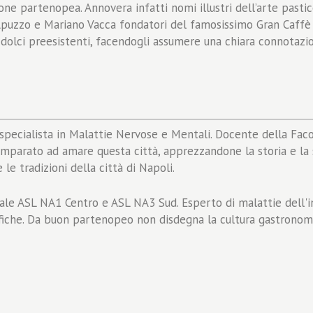
e partenopea. Annovera infatti nomi illustri dell’arte pasticcier
Apuzzo e Mariano Vacca fondatori del famosissimo Gran Caffè 
i dolci preesistenti, facendogli assumere una chiara connota
specialista in Malattie Nervose e Mentali. Docente della Facolt
parato ad amare questa città, apprezzandone la storia e la sua
 le tradizioni della città di Napoli.
ale ASL NA1 Centro e ASL NA3 Sud. Esperto di malattie dell'i
tifiche. Da buon partenopeo non disdegna la cultura gastronom