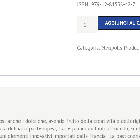
ISBN: 979-12-81558-42-7
I
AGGIUNGI AL 
Dolci
della
Cucina
Neapolis
Categoria:
Produc
Napoletana
quantità
osì anche i dolci che, avendo fruito della creatività e dell’ori
ola dolciaria partenopea, tra le più importanti al mondo, si rit
ni elementi innovativi importati dalla Francia. La pasticceri