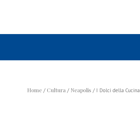
Home
Cultura
Neapolis
/
/
/ I Dolci della Cucin