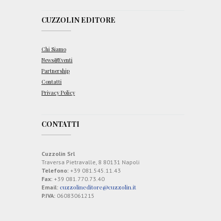
o
-
CUZZOLIN EDITORE
b
o
r
g
Chi Siamo
h
e
News&Eventi
s
Partnership
e
Contatti
F
e
Privacy Policy
r
d
i
CONTATTI
n
a
n
d
Cuzzolin Srl
o
R
Traversa Pietravalle, 8 80131 Napoli
u
Telefono:
+39 081.545.11.43
s
Fax:
+39 081.770.73.40
s
cuzzolineditore@cuzzolin.it
Email:
o
P.IVA:
06083061215
–
P
o