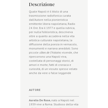
Descrizione
Quale Napoli è il titolo di una
trasmissione radiofonica curata
dall’Autore nella pionieristica
emittente libera napoletana, Radio
24 Ore. Era il 1977 e quella rubrica,
per nulla folkloristica, descriveva
oltre a quanto accadeva nella vita
artistica culturale napoletana, la
diffusione della poesia in vernacolo,
monumenti e narrava aneddoti. Sono
piccole
côtes de l’histoire
, vicende, che
ripercorrono una Napoli viva,
costellata di personaggi storici, di
amori e morte, fatti di cronaca e
curiosità, di un vissuto spesso velato
anche da vere o false leggende
AUTORE
Aurelio De Rose,
nato a Napoli nel
1939 vive a Roma. Studioso della vita