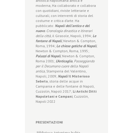
artistica napoletana antica e
moderna, Ha collaborato e collabora
con quotidiani, riviste letterarie e
culturali, con interventi di storia del
costume e critica d’arte. Ha
pubblicato:
Napoli dell’antico e del
nuovo
.
Cronologia dinastica e itinerari
della città
, il Girasole, Napoli, 1994;
Le
fontane di Napoli
, Newton & Compton,
Roma, 1994;
Le chiese gotiche di Napoli
,
Newton & Compton, Roma, 1995;
Palazzi di Napoli
, Newton & Compton,
Roma 2001;
L’Anticaglia
,
Passeggiando
per il Decumano cuore della Napoli
antica
, Stamperia del Valentino,
Napoli, 2009;
Napoli
Il Misterioso
Sebeto
, storia delle acque in
Campania e delle fontane di Napoli,
Cuzzolin, Napoli 2017;
Li Antichi Ditti
Napoletani e Campani
, Cuzzolin,
Napoli 2022
PRESENTAZIONI
Biblioteca Antoniana Ischia