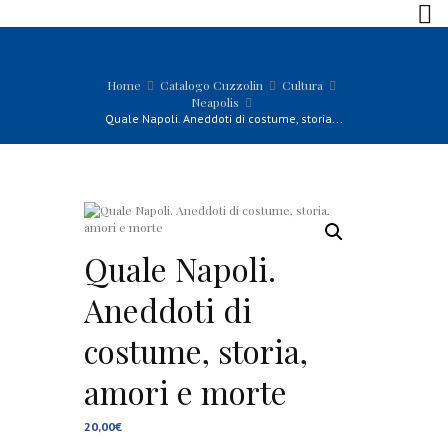
Home
Catalogo Cuzzolin
Cultura
Neapolis
Quale Napoli. Aneddoti di costume, storia...
Quale Napoli.
Aneddoti di
costume, storia,
amori e morte
20,00
€