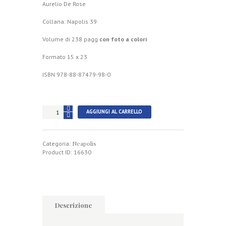
Aurelio De Rose
Collana: Napolis 39
Volume di 238 pagg
con foto a colori
Formato 15 x 23
ISBN 978-88-87479-98-0
Quale
AGGIUNGI AL CARRELLO
Napoli.
Aneddoti
di
Neapolis
costume,
Categoria:
storia,
Product ID:
16630
amori
e
morte
quantità
Descrizione