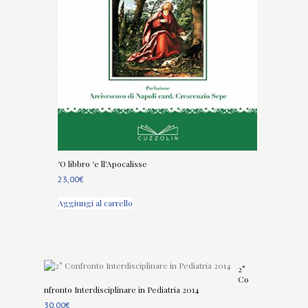
‘O libbro ‘e ll'Apocalisse
23,00
€
Aggiungi al carrello
2°
Co
nfronto Interdisciplinare in Pediatria 2014
30,00
€