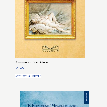
‘A mamma d' ‘e ccriature
14,00
€
Aggiungi al carrello