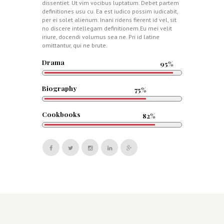
dissentiet. Ut vim vocibus luptatum. Debet partem
definitiones usu cu. Ea est iudico possim iudicabit,
per ei solet alienum. Inani ridens fierent id vel, sit
no discere intellegam definitionem.Eu mei velit
iriure, docendi volumus sea ne. Pri id latine
omittantur, qui ne brute.
Drama
95%
Biography
75%
Cookbooks
82%