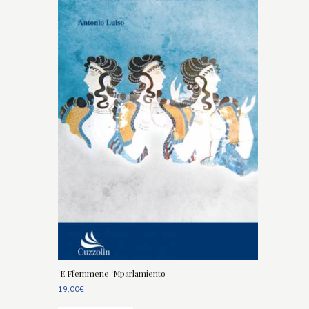
‘E Ffemmene ‘Mparlamiento
19,00
€