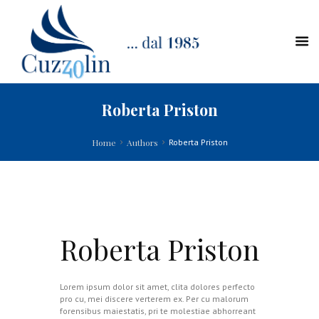
Roberta Priston
Home
Authors
Roberta Priston
Roberta Priston
Lorem ipsum dolor sit amet, clita dolores perfecto
pro cu, mei discere verterem ex. Per cu malorum
forensibus maiestatis, pri te molestiae abhorreant