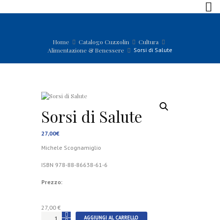
Home
Catalogo Cuzzolin
Cultura
Alimentazione & Benessere
Sorsi di Salute
Sorsi di Salute
27,00
€
Michele Scognamiglio
ISBN 978-88-86638-61-6
Prezzo:
27,00 €
Sorsi
AGGIUNGI AL CARRELLO