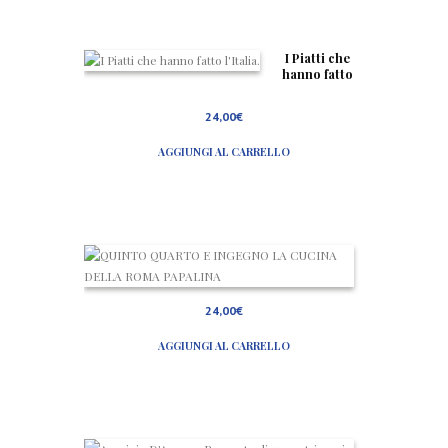
I Piatti che
hanno fatto
l’Italia.
24,00
€
AGGIUNGI AL CARRELLO
Q
U
I
N
24,00
€
T
O
AGGIUNGI AL CARRELLO
Q
U
A
R
T
O
E
A