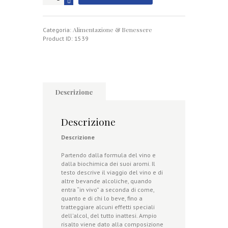
di
Salute
quantità
Alimentazione & Benessere
Categoria:
Product ID:
1539
Descrizione
Descrizione
Descrizione
Partendo dalla formula del vino e
dalla biochimica dei suoi aromi. Il
testo descrive il viaggio del vino e di
altre bevande alcoliche, quando
entra “in vivo” a seconda di come,
quanto e di chi lo beve, fino a
tratteggiare alcuni effetti speciali
dell'alcol, del tutto inattesi. Ampio
risalto viene dato alla composizione