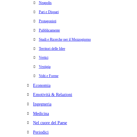
Neapolis
Pari e Dispari
Protagonisti
Pubblicamente
Studi e Ricerche per il Mezzogiorno
Territori delle Idee
Vertici
Vestigia
Volti e Forme
Economia
Emotività & Relazioni
Ingegneria
Medicina
Nel cuore del Paese
Periodici