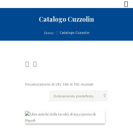
Catalogo Cuzzolin
Home
Catalogo Cuzzolin
Visualizzazione di 181-186 di 302 risultati
L
i
b
r
i