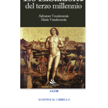
I
B
A
L
D
O
N
E
D
E
L
T
E
R
Z
O
M
I
L
L
E
N
N
I
24,50
€
O
AGGIUNGI AL CARRELLO