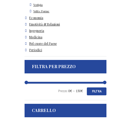
Vestigia
Volti e Forme
Economia
Emotività & Relazioni
Ingegneria
Medicina
Nel cuore del Paese
Periodici
FILTRA PER PREZZO
Prezzo
Prezzo
Prezzo:
0€
—
130€
FILTRA
Min
Max
CARRELLO