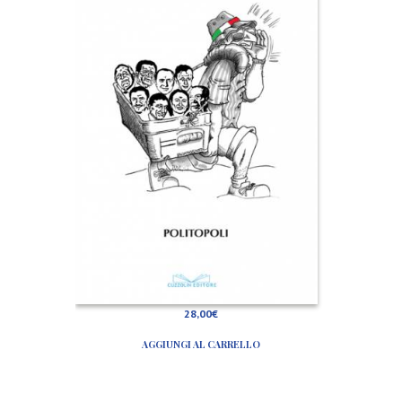
o
p
o
l
i
28,00
€
AGGIUNGI AL CARRELLO