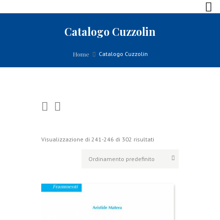
Catalogo Cuzzolin
Home
Catalogo Cuzzolin
Visualizzazione di 241-246 di 302 risultati
P
o
l
i
t