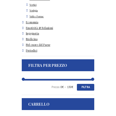
Vertici
Vestigia
Volti e Forme
Economia
Emotività & Relazioni
Ingegneria
Medicina
Nel cuore del Paese
Periodici
FILTRA PER PREZZO
Prezzo
Prezzo
Prezzo:
0€
—
130€
FILTRA
Min
Max
CARRELLO