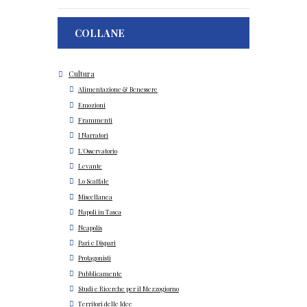
COLLANE
Cultura
Alimentazione & Benessere
Emozioni
Frammenti
I Narratori
L'Osservatorio
Levante
Lo Scaffale
Miscellanea
Napoli in Tasca
Neapolis
Pari e Dispari
Protagonisti
Pubblicamente
Studi e Ricerche per il Mezzogiorno
Territori delle Idee