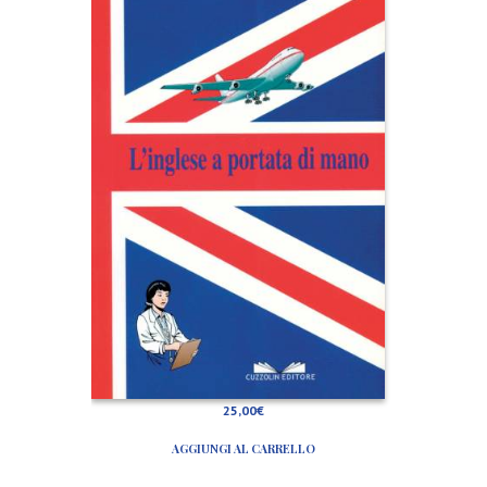
n
g
l
e
s
e
a
p
o
r
t
a
t
a
d
i
m
a
n
o
25,00
€
AGGIUNGI AL CARRELLO