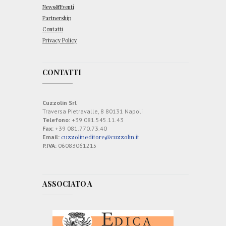
News&Eventi
Partnership
Contatti
Privacy Policy
CONTATTI
Cuzzolin Srl
Traversa Pietravalle, 8 80131 Napoli
Telefono:
+39 081.545.11.43
Fax:
+39 081.770.73.40
cuzzolineditore@cuzzolin.it
Email:
P.IVA:
06083061215
ASSOCIATO A