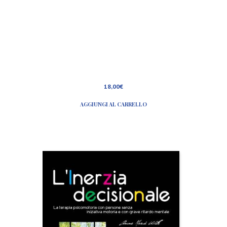
18,00
€
AGGIUNGI AL CARRELLO
L
’
i
n
e
r
z
i
a