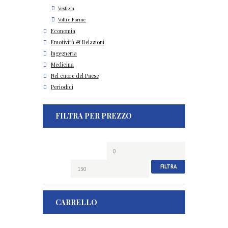
Vestigia
Volti e Forme
Economia
Emotività & Relazioni
Ingegneria
Medicina
Nel cuore del Paese
Periodici
FILTRA PER PREZZO
Prezzo
Prezzo
Min
Max
FILTRA
CARRELLO