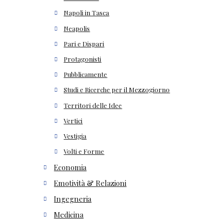
Napoli in Tasca
Neapolis
Pari e Dispari
Protagonisti
Pubblicamente
Studi e Ricerche per il Mezzogiorno
Territori delle Idee
Vertici
Vestigia
Volti e Forme
Economia
Emotività & Relazioni
Ingegneria
Medicina