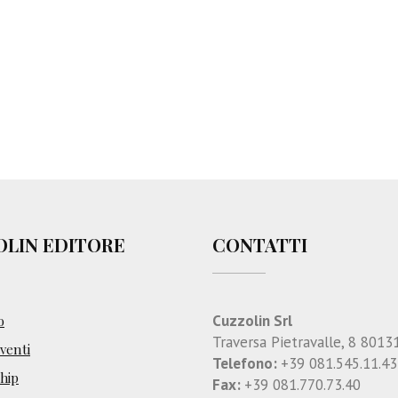
n
g
r
e
s
s
o
N
a
z
i
o
OLIN EDITORE
CONTATTI
n
a
l
e
Cuzzolin Srl
o
Traversa Pietravalle, 8 8013
enti
Telefono:
+39 081.545.11.43
hip
Fax:
+39 081.770.73.40